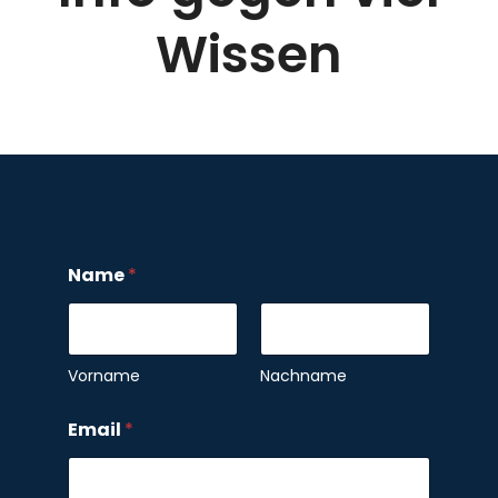
Wissen
Name
*
Vorname
Nachname
*
Email
*
*
E
m
a