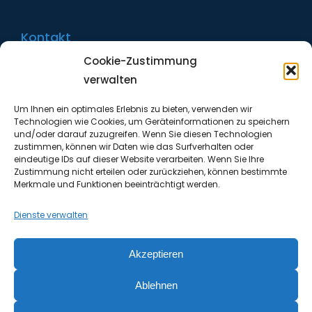
Kontakt
Cookie-Zustimmung
Tel. 09131 / 873-50
verwalten
Fax 09131 / 873-20​
Um Ihnen ein optimales Erlebnis zu bieten, verwenden wir
Technologien wie Cookies, um Geräteinformationen zu speichern
vertrieb@gabo-idm.de
und/oder darauf zuzugreifen. Wenn Sie diesen Technologien
www.gabo-idm.de
zustimmen, können wir Daten wie das Surfverhalten oder
eindeutige IDs auf dieser Website verarbeiten. Wenn Sie Ihre
Zustimmung nicht erteilen oder zurückziehen, können bestimmte
Merkmale und Funktionen beeinträchtigt werden.
Dienste verwalten
Akzeptieren
Impressum
Ablehnen
Datenschutz