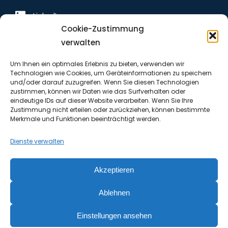
LinkedIn
Cookie-Zustimmung
Youtube
verwalten
Um Ihnen ein optimales Erlebnis zu bieten, verwenden wir
Technologien wie Cookies, um Geräteinformationen zu speichern
Kontakt
und/oder darauf zuzugreifen. Wenn Sie diesen Technologien
zustimmen, können wir Daten wie das Surfverhalten oder
eindeutige IDs auf dieser Website verarbeiten. Wenn Sie Ihre
Tel. 09131 / 873-50
Zustimmung nicht erteilen oder zurückziehen, können bestimmte
Merkmale und Funktionen beeinträchtigt werden.
Fax 09131 / 873-20​
Dienste verwalten
vertrieb@gabo-idm.de
www.gabo-idm.de
Akzeptieren
Ablehnen
Einstellungen ansehen