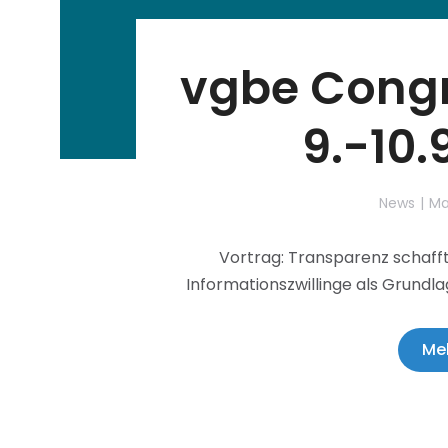
vgbe Congre
9.-10.
News
Mai
Vortrag: Transparenz schafft 
Informationszwillinge als Grundla
Me