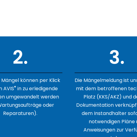
erleitung und Workf
2.
3.
e Mängel können per Klick
Die Mängelmeldung ist un
®
in AVIS
in zu erledigende
mit dem betroffenen tec
en umgewandelt werden
Platz (KKS/AKZ) und 
 Wartungsaufträge oder
Dokumentation verknüpft
Reparaturen).
dem Instandhalter sofo
notwendigen Pläne 
Anweisungen zur Verf