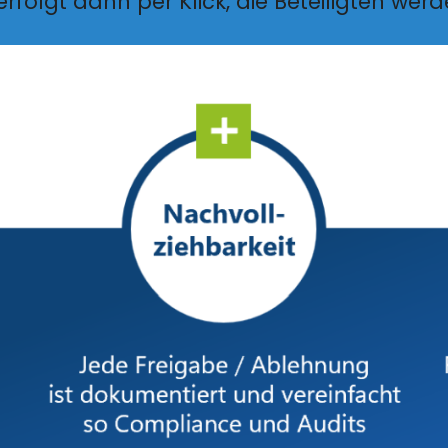
rfolgt dann per Klick, die Beteiligten werde
.tetur a