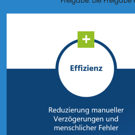
Freigabe. Die Freigabe e
Lorem ipsum dolor sit amet, consec