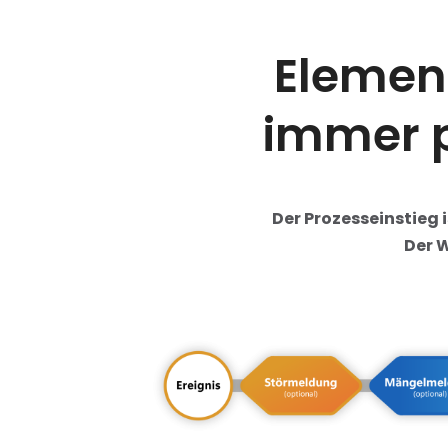
Element
immer p
Der Prozesseinstieg 
Der W