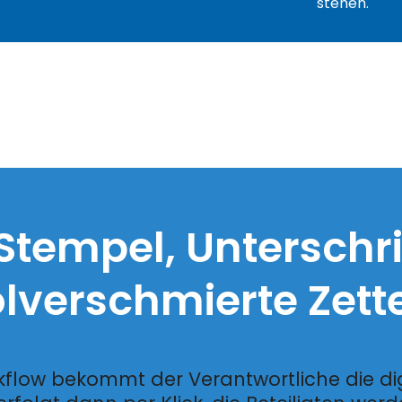
stehen.
Stempel, Unterschri
ölverschmierte Zette
kflow bekommt der Verantwortliche die dig