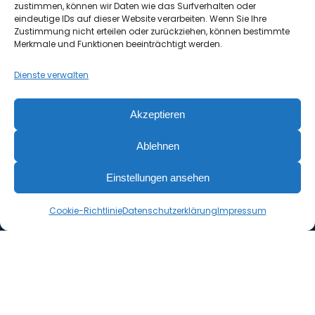
Youtube
zustimmen, können wir Daten wie das Surfverhalten oder
eindeutige IDs auf dieser Website verarbeiten. Wenn Sie Ihre
Zustimmung nicht erteilen oder zurückziehen, können bestimmte
Merkmale und Funktionen beeinträchtigt werden.
Kontakt
Dienste verwalten
Tel. 09131 / 873-50
Akzeptieren
Fax 09131 / 873-20​
Ablehnen
vertrieb@gabo-idm.de
www.gabo-idm.de
Einstellungen ansehen
Cookie-Richtlinie
Datenschutzerklärung
Impressum
Impressum