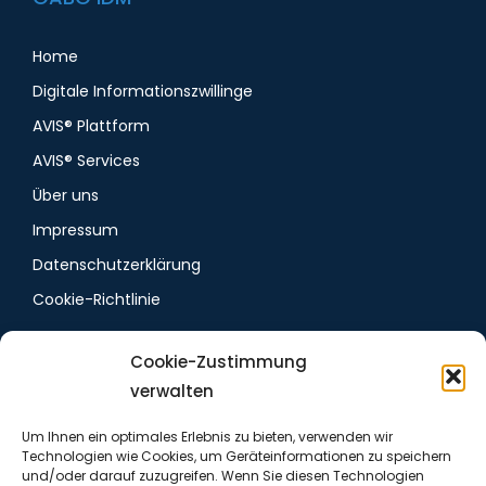
Home
Digitale Informationszwillinge
AVIS® Plattform
AVIS® Services
Über uns
Impressum
Datenschutzerklärung
Cookie-Richtlinie
Cookie-Zustimmung
Follow us
verwalten
Um Ihnen ein optimales Erlebnis zu bieten, verwenden wir
LinkedIn
Technologien wie Cookies, um Geräteinformationen zu speichern
und/oder darauf zuzugreifen. Wenn Sie diesen Technologien