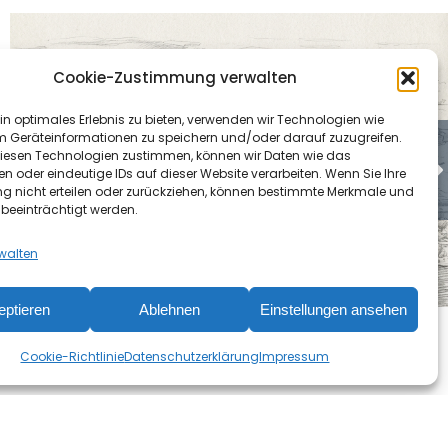
Cookie-Zustimmung verwalten
in optimales Erlebnis zu bieten, verwenden wir Technologien wie
m Geräteinformationen zu speichern und/oder darauf zuzugreifen.
iesen Technologien zustimmen, können wir Daten wie das
en oder eindeutige IDs auf dieser Website verarbeiten. Wenn Sie Ihre
 nicht erteilen oder zurückziehen, können bestimmte Merkmale und
 beeinträchtigt werden.
rwalten
GuD Innovationskraftwerk
Wedel
eptieren
Ablehnen
Einstellungen ansehen
Konzeption und Steuerung der
Cookie-Richtlinie
Datenschutzerklärung
Impressum
Planungsdokumentation